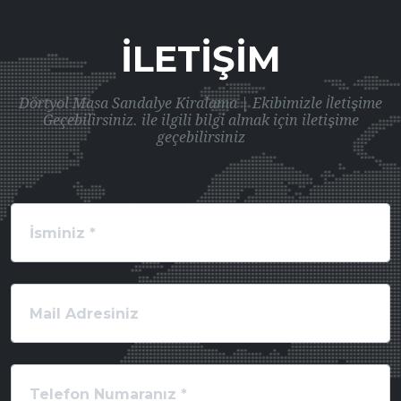
İLETIŞIM
Dörtyol Masa Sandalye Kiralama | Ekibimizle İletişime
Geçebilirsiniz. ile ilgili bilgi almak için iletişime
geçebilirsiniz